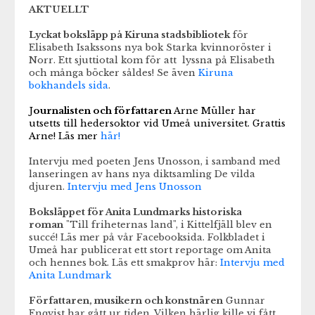
AKTUELLT
Lyckat boksläpp på Kiruna stadsbibliotek
för
Elisabeth Isakssons nya bok Starka kvinnoröster i
Norr. Ett sjuttiotal kom för att lyssna på Elisabeth
och många böcker såldes! Se även
Kiruna
bokhandels sida
.
J
ournalisten och författaren
Arne Müller har
utsetts till hedersoktor vid Umeå universitet. Grattis
Arne! Läs mer
här!
Intervju med poeten Jens Unosson, i samband med
lanseringen av hans nya diktsamling De vilda
djuren.
Intervju med Jens Unosson
Boksläppet för Anita Lundmarks historiska
roman
"Till friheternas land", i Kittelfjäll blev en
succé! Läs mer på vår Facebooksida. Folkbladet i
Umeå har publicerat ett stort reportage om Anita
och hennes bok. Läs ett smakprov här:
Intervju med
Anita Lundmark
Författaren, musikern och konstnären
Gunnar
Enqvist har gått ur tiden. Vilken härlig kille vi fått