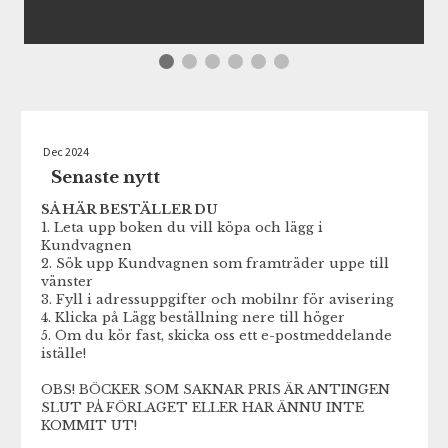
Dec 2024
Senaste nytt
SÅ HÄR BESTÄLLER DU
1. Leta upp boken du vill köpa och lägg i
Kundvagnen
2. Sök upp Kundvagnen som framträder uppe till
vänster
3. Fyll i adressuppgifter och mobilnr för avisering
4. Klicka på Lägg beställning nere till höger
5. Om du kör fast, skicka oss ett e-postmeddelande
iställe!
OBS! BÖCKER SOM SAKNAR PRIS ÄR ANTINGEN
SLUT PÅ FÖRLAGET ELLER HAR ÄNNU INTE
KOMMIT UT!