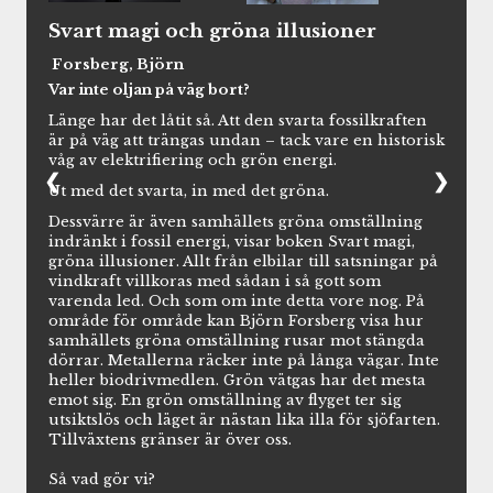
Svart magi och gröna illusioner
Forsberg, Björn
Var inte oljan på väg bort?
Länge har det låtit så. Att den svarta fossilkraften
är på väg att trängas undan – tack vare en historisk
våg av elektrifiering och grön energi.
❮
❯
Ut med det svarta, in med det gröna.
Dessvärre är även samhällets gröna omställning
indränkt i fossil energi, visar boken Svart magi,
gröna illusioner. Allt från elbilar till satsningar på
vindkraft villkoras med sådan i så gott som
varenda led. Och som om inte detta vore nog. På
område för område kan Björn Forsberg visa hur
samhällets gröna omställning rusar mot stängda
dörrar. Metallerna räcker inte på långa vägar. Inte
heller biodrivmedlen. Grön vätgas har det mesta
emot sig. En grön omställning av flyget ter sig
utsiktslös och läget är nästan lika illa för sjöfarten.
Tillväxtens gränser är över oss.
Så vad gör vi?