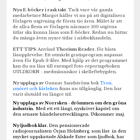
Nya E-böcker i rask takt
. Tack vare vår gamla
medarbetare Margot håller vi nu på att digitalisera
förlagets utgivning de första tio åren. Målet är att
de allra flesta av förlagets närmare 500 utgivna
titlar ska kunna läsas som E-böcker. Redan nu hittar
du många även nyare titlar i nätbokhandeln.
ETT TIPS
: Använd
Thorium Reader
, för bästa
läsupplevelse. Ett utmärkt gratisprogram anpassat
även för Epub-3-filer. Med hjälp av det programmet
kan du nu läsa till exempel foto-reportageboken
GULDKORN - medmänniskor i skelleftebygden.
Ny upplaga av
Gunnar Sandströms bok
Tron,
smöret och kärleken
finns nu tillgänglig. Den har
varit slutsåld en längre tid.
Ny upplaga av Norrsken - drömmen om den gröna
industrin.
Med ett ett långt, nyskrivet kapitel om
den senaste händelseutvecklingen. Utkommer maj.
Ny ljudbok klar.
Den pensionerade
radiojournalisten Örjan Holmberg, som läst in den
mycket uppskattade Älskade Ester som ljudbok, har