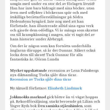
umgås med under en stor del av förlagets livstid!
Han har inte bara bidragit med sina böcker, utan
även med utflykter i böckernas spår och med
åtskilliga berättarföreställningar på Södra
Hedensbyns byagård. Inte nog med att han
författade, han illustrerade alltid sina egna verk
och gjorde dem odödliga. Vi är många som skrattat
oss till krampkänning i magen, när vi tagit del av
hans historier under Älvbrygd.
Om det är någon som kan fortsätta underhålla
änglarna däruppe, så är det Gunnar. Säkert också
locka dem till skratt! Tack Gunnar för alla
fantastiska år./Göran Lundn
Mycket uppskattande
recension av Lena Palmbergs
nya diktsamling Torka själv dina tårar.
Recension av Torka själv dina tårar
Ny Aktuell författare:
Elisabeth Lindmark
Jokkmokks marknad
gick bättre än vi vågat hoppas
på. Rekordförsäljning, starkt beroende på Lilian och
Yngve Ryds bok
Den samiska stjärnhimlen
, som