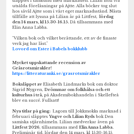
släpptes i samband med marknaden. Lilian höll två
utsålda föreläsningar på Ajtte. Alla böcker tog slut
hos såväl Ajtte som i vårt eget marknadsstånd. Nästa
tillfälle att lyssna på Lilian är på Littfest,
lördag
den 14 mars, kl 15.30-16.15.
Då tillsammans med
Elin Anna Labba.
"Vilken bok och vilket berättande, ett av de finaste
verk jag har läst."
Lovord om Ester i Babels bokklubb
Mycket uppskattande recension av
Gräsrotsmirakler!
https://litteraturanki.se/grasrotsmirakler
Boksläppet av
Elisabeth Lindmarks bok om doktor
Sigrid Nygren,
Drömmar om folkhälsa och ett
kulturhus i trä,
på Akademibokhandeln i Skellefteå
blev en succé. Fullsatt!
Nya titlar på gång:
Lagom till Jokkmokks marknad i
februari släpptes
Yngve och Lilian Ryds
bok Den
samiska stjärnhimeln. Lilian medverkar även på
Littfest 2026
, tillsammans med
Elin Anna Labba.
Preliminär tid, lördag den 14 mars, kl 15.30-16.15.