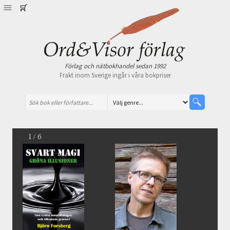
Förlag och nätbokhandel sedan 1992
Frakt inom Sverige ingår i våra bokpriser
1 / 6